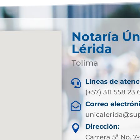
Notaría Ún
Lérida
Tolima
Líneas de atenc

(+57) 311 558 23 
Correo electrón

unicalerida@sup
Dirección:

Carrera 5ª No. 7