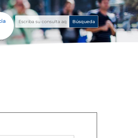
cia
da