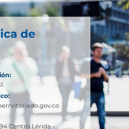
ica de
ión:
61
ico:
ernotariado.gov.co
-94 Centro Lérida -