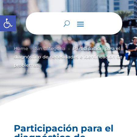
Abrir barra de herramientas
Home
Sin categoría
Participación para el
9
9
diagnóstico de necesidades e identificación de
problemas.
Participación para el