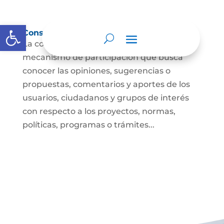
Abrir barra de herramientas
Consulta ciudadana
La consulta a la ciudadanía es un
mecanismo de participación que busca
conocer las opiniones, sugerencias o
propuestas, comentarios y aportes de los
usuarios, ciudadanos y grupos de interés
con respecto a los proyectos, normas,
políticas, programas o trámites...