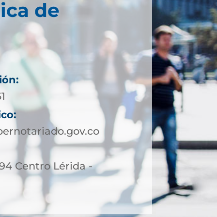
ica de
ión:
61
ico:
ernotariado.gov.co
-94 Centro Lérida -