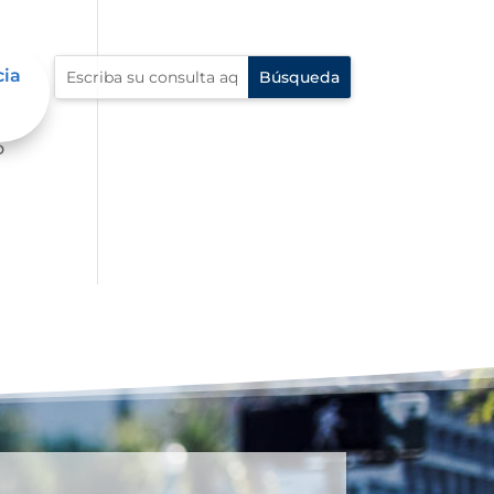
cia
s
o