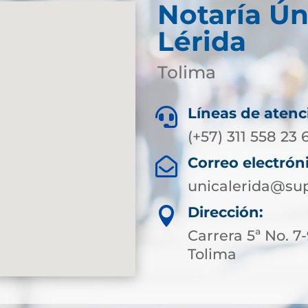
Notaría Ún
Lérida
Tolima
Líneas de atenc

(+57) 311 558 23 
Correo electrón

unicalerida@sup
Dirección:

Carrera 5ª No. 7
Tolima