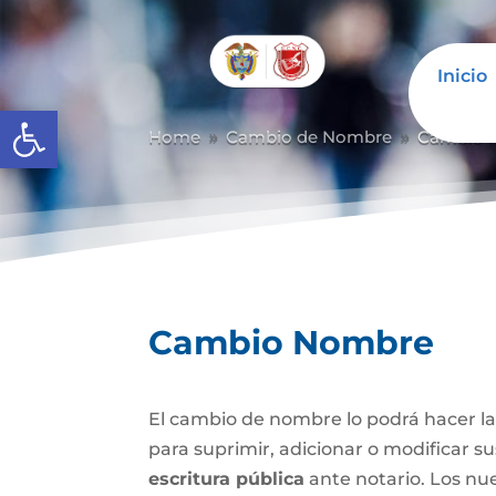
Inicio
Abrir barra de herramientas
Home
Cambio de Nombre
Cambio 
9
9
Cambio Nombre
El cambio de nombre lo podrá hacer l
para suprimir, adicionar o modificar s
escritura pública
ante notario. Los nu