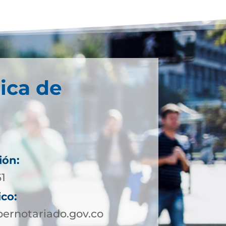
ica de
ión:
61
ico:
ernotariado.gov.co