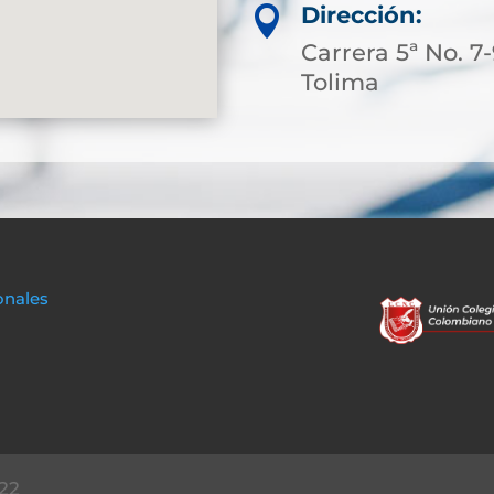
Dirección:

Carrera 5ª No. 7
Tolima
onales
22