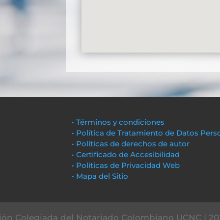
• Términos y condiciones
• Política de Tratamiento de Datos Pers
• Políticas de derechos de autor
• Certificado de Accesibilidad
• Políticas de Privacidad Web
• Mapa del Sitio
ón Colegiada del Notariado Colombiano UCNC | 20