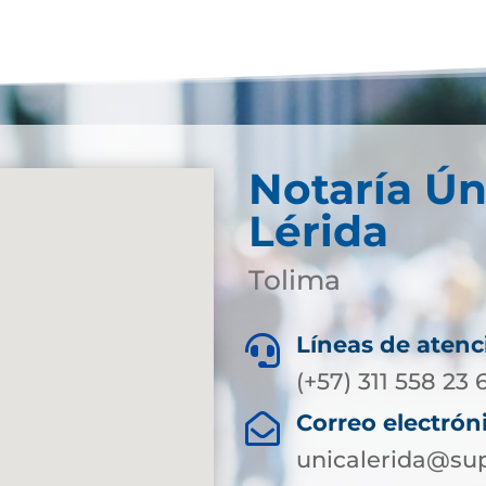
Notaría Ún
Lérida
Tolima
Líneas de atenc

(+57) 311 558 23 
Correo electrón

unicalerida@sup