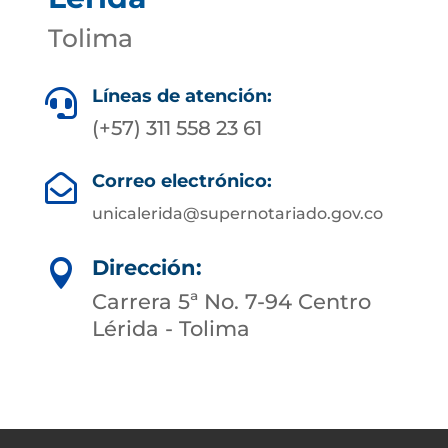
Tolima
Líneas de atención:

(+57) 311 558 23 61
Correo electrónico:

unicalerida@supernotariado.gov.co
Dirección:

Carrera 5ª No. 7-94 Centro
Lérida - Tolima