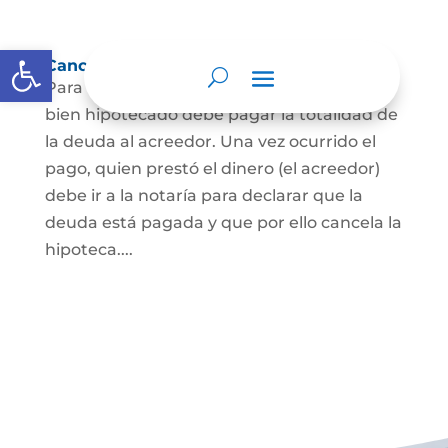
Abrir barra de herramientas
Cancelación de Hipoteca
Para cancelar una hipoteca, el dueño del
bien hipotecado debe pagar la totalidad de
la deuda al acreedor. Una vez ocurrido el
pago, quien prestó el dinero (el acreedor)
debe ir a la notaría para declarar que la
deuda está pagada y que por ello cancela la
hipoteca....