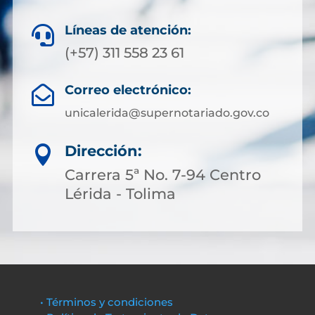
Líneas de atención:

(+57) 311 558 23 61
Correo electrónico:

unicalerida@supernotariado.gov.co
Dirección:

Carrera 5ª No. 7-94 Centro
Lérida - Tolima
• Términos y condiciones