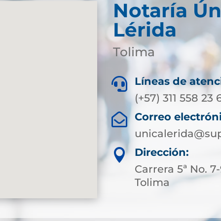
Notaría Ún
Lérida
Tolima
Líneas de atenc

(+57) 311 558 23 
Correo electrón

unicalerida@sup
Dirección:

Carrera 5ª No. 7
Tolima