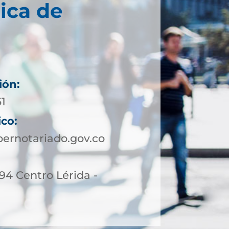
ica de
ión:
61
ico:
ernotariado.gov.co
-94 Centro Lérida -