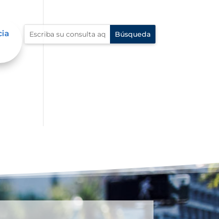
cia
én