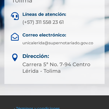
Tolima
Líneas de atención:

(+57) 311 558 23 61
Correo electrónico:

unicalerida@supernotariado.gov.co
Dirección:

Carrera 5ª No. 7-94 Centro
Lérida - Tolima
• Términos y condiciones