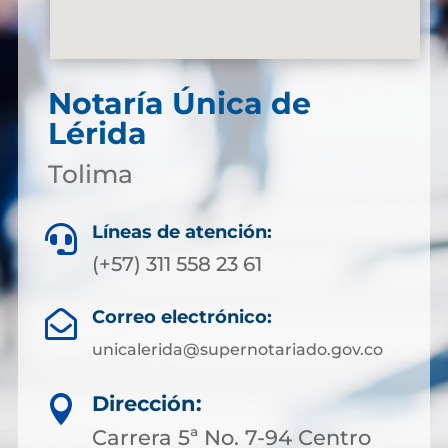
Notaría Única de
Lérida
Tolima
Líneas de atención:

(+57) 311 558 23 61
Correo electrónico:

unicalerida@supernotariado.gov.co
Dirección:

Carrera 5ª No. 7-94 Centro