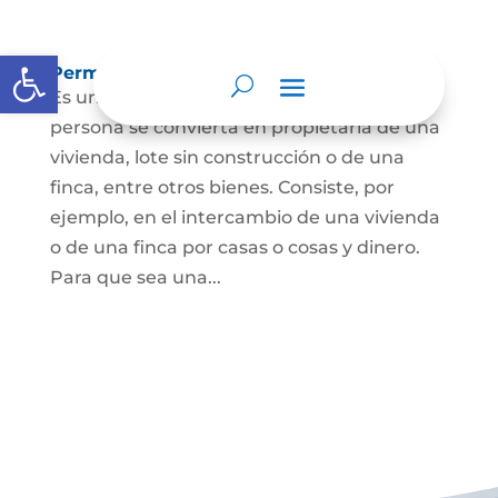
Abrir barra de herramientas
Permuta de Inmuebles
Es uno de los contratos para que una
persona se convierta en propietaria de una
vivienda, lote sin construcción o de una
finca, entre otros bienes. Consiste, por
ejemplo, en el intercambio de una vivienda
o de una finca por casas o cosas y dinero.
Para que sea una...