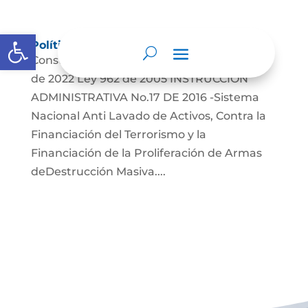
Abrir barra de herramientas
Políticas, lineamientos y manuales
Constitución Política de Colombia Ley 2220
de 2022 Ley 962 de 2005 INSTRUCCIÓN
ADMINISTRATIVA No.17 DE 2016 -Sistema
Nacional Anti Lavado de Activos, Contra la
Financiación del Terrorismo y la
Financiación de la Proliferación de Armas
deDestrucción Masiva....