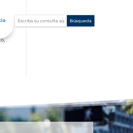
cia
Esta
to,