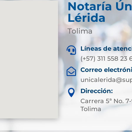
Notaría Ún
Lérida
Tolima
Líneas de atenc

(+57) 311 558 23 
Correo electrón

unicalerida@sup
Dirección:

Carrera 5ª No. 7
Tolima