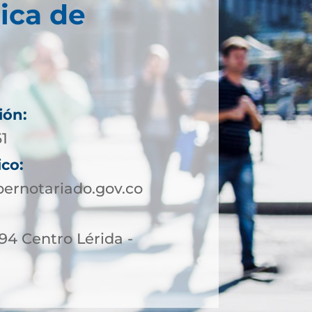
ica de
ión:
61
ico:
ernotariado.gov.co
-94 Centro Lérida -