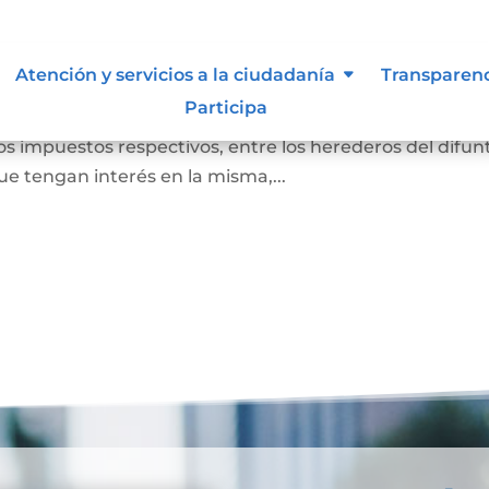
r causa de muerte
Atención y servicios a la ciudadanía
Transparen
Participa
nes del difunto, restando de ellos las deudas que tenía. 
os impuestos respectivos, entre los herederos del difun
e tengan interés en la misma,...