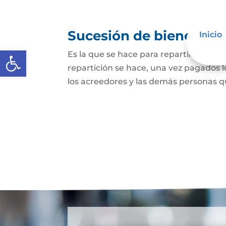
Sucesión de bienes po
Inicio
Abrir barra de herramientas
Es la que se hace para repartir los bie
repartición se hace, una vez pagados l
los acreedores y las demás personas qu